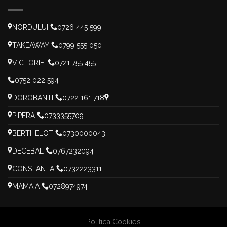
NORDULUI
0726 445 599
TAKEAWAY
0799 555 050
VICTORIEI
0721 755 455
0752 022 594
DOROBANTI
0722 161 718
PIPERA
0733355709
BERTHELOT
0730000043
DECEBAL
0767232094
CONSTANTA
0732223311
MAMAIA
0728974974
Politica Cookies