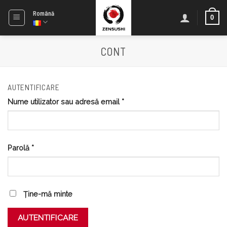
Skip
Română
0
to
content
CONT
AUTENTIFICARE
Nume utilizator sau adresă email
*
Parolă
*
Ține-mă minte
AUTENTIFICARE