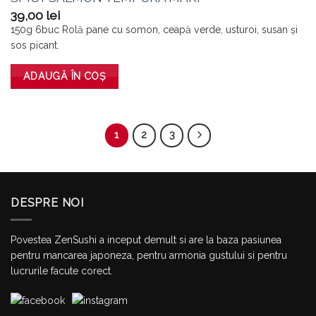
39,00
lei
150g 6buc Rolă pane cu somon, ceapă verde, usturoi, susan și
sos picant.
ADAUGĂ ÎN COȘ
1
2
3
DESPRE NOI
Povestea ZenSushi a inceput demult si are la baza pasiunea
pentru mancarea japoneza, pentru armonia gustului si pentru
lucrurile facute corect.