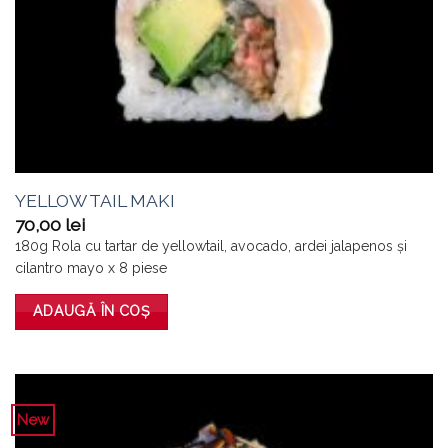
YELLOW TAIL MAKI
70,00
lei
180g Rola cu tartar de yellowtail, avocado, ardei jalapenos şi
cilantro mayo x 8 piese
ADAUGĂ ÎN COȘ
New