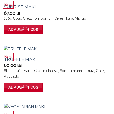
New
SUNRISE MAKI
67,00
lei
160g 8buc Orez, Ton, Somon, Cives, Ikura, Mango
ADAUGĂ ÎN COȘ
New
TRUFFLE MAKI
60,00
lei
8buc Trufa, Marar, Cream cheese, Somon marinat, Ikura, Orez,
Avocado
ADAUGĂ ÎN COȘ