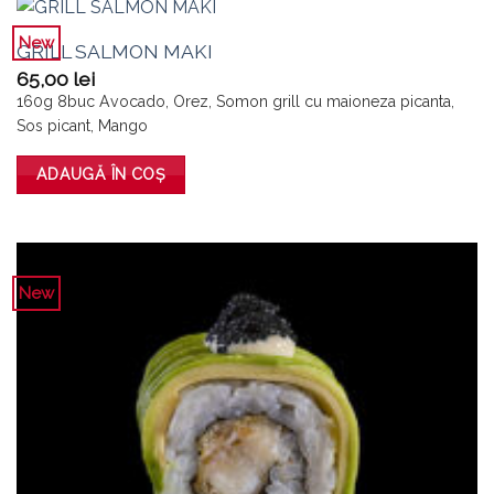
New
GRILL SALMON MAKI
65,00
lei
160g 8buc Avocado, Orez, Somon grill cu maioneza picanta,
Sos picant, Mango
ADAUGĂ ÎN COȘ
New