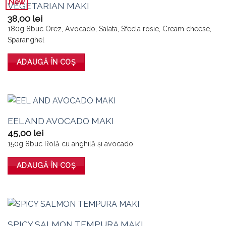
New
VEGETARIAN MAKI
38,00
lei
180g 8buc Orez, Avocado, Salata, Sfecla rosie, Cream cheese,
Sparanghel
ADAUGĂ ÎN COȘ
EEL AND AVOCADO MAKI
45,00
lei
150g 8buc Rolă cu anghilă și avocado.
ADAUGĂ ÎN COȘ
SPICY SALMON TEMPURA MAKI