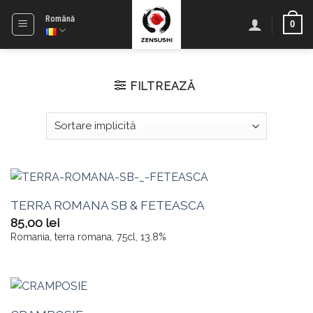
Skip
Română
0
to
content
FILTREAZĂ
TERRA ROMANA SB & FETEASCA
85,00
lei
Romania, terra romana, 75cl, 13.8%