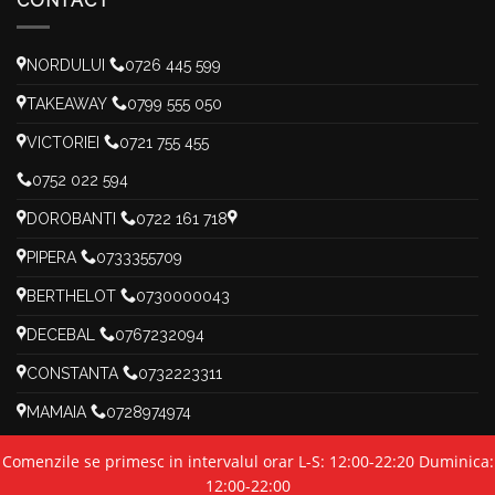
CONTACT
NORDULUI
0726 445 599
TAKEAWAY
0799 555 050
VICTORIEI
0721 755 455
0752 022 594
DOROBANTI
0722 161 718
PIPERA
0733355709
BERTHELOT
0730000043
DECEBAL
0767232094
CONSTANTA
0732223311
MAMAIA
0728974974
Comenzile se primesc in intervalul orar L-S: 12:00-22:20 Duminica:
12:00-22:00
Politica Cookies