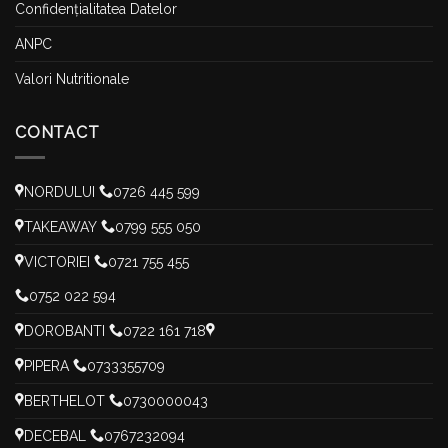
Confidențialitatea Datelor
ANPC
Valori Nutritionale
CONTACT
NORDULUI
0726 445 599
TAKEAWAY
0799 555 050
VICTORIEI
0721 755 455
0752 022 594
DOROBANTI
0722 161 718
PIPERA
0733355709
BERTHELOT
0730000043
DECEBAL
0767232094