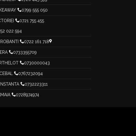
KEAWAY
0799 555 050
CTORIEI
0721 755 455
52 022 594
ROBANTI
0722 161 718
PERA
0733355709
RTHELOT
0730000043
CEBAL
0767232094
NSTANTA
0732223311
MAIA
0728974974