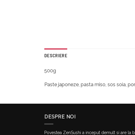
DESCRIERE
500g
Paste japoneze, pasta miso, sos soia, por
DESPRE NOI
Povestea ZenSushi a inceput demult si are la 