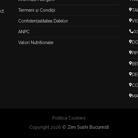
Termeni și Condiții
TA
ct.
Confidențialitatea Datelor
VI
07
ANPC
DO
Valori Nutritionale
PI
BE
DE
CO
MA
Politica Cookies
Copyright 2026 ©
Zen Sushi Bucuresti