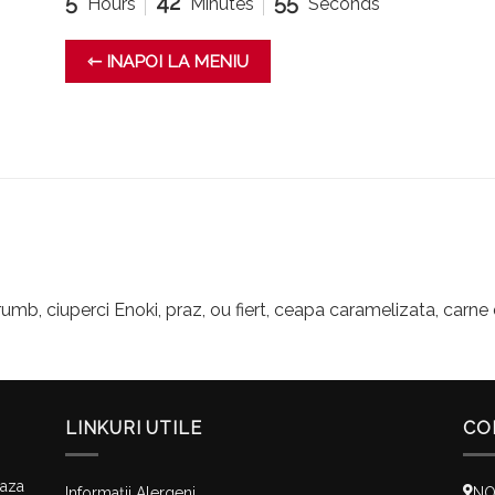
5
42
55
Hours
Minutes
Seconds
⇽ INAPOI LA MENIU
umb, ciuperci Enoki, praz, ou fiert, ceapa caramelizata, carne
LINKURI UTILE
CO
baza
Informații Alergeni
NO