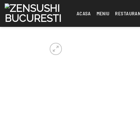
Skip
to
ACASA
MENIU
RESTAURA
content