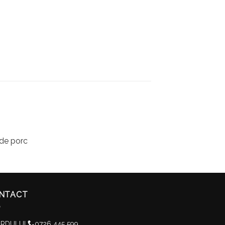
 de porc
NTACT
RDULUI
0726 445 599