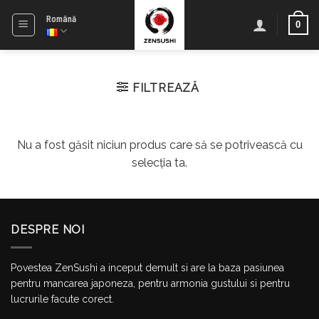
Skip
Română
0
to
content
FILTREAZĂ
Nu a fost găsit niciun produs care să se potrivească cu
selecția ta.
DESPRE NOI
Povestea ZenSushi a inceput demult si are la baza pasiunea
pentru mancarea japoneza, pentru armonia gustului si pentru
lucrurile facute corect.