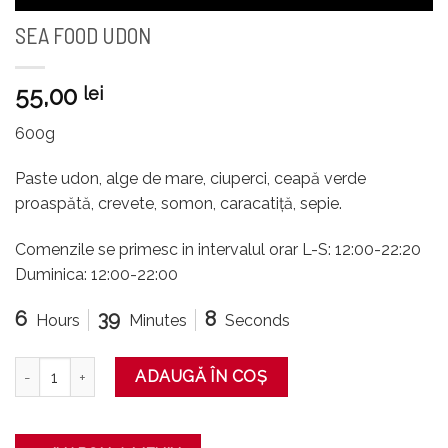
SEA FOOD UDON
55,00
lei
600g
Paste udon, alge de mare, ciuperci, ceapă verde
proaspătă, crevete, somon, caracatiță, sepie.
Comenzile se primesc in intervalul orar L-S: 12:00-22:20
Duminica: 12:00-22:00
6
39
8
Hours
Minutes
Seconds
Cantitate SEA FOOD UDON
ADAUGĂ ÎN COȘ