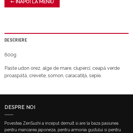
⇽ INAPOI LA MENIU
DESCRIERE
600g
Paste udon orez, alge de mare, ciuperci, ceapă verde
proaspătă, crevete, somon, caracatiță, sepie.
DESPRE NOI
Povestea ZenSushi a inceput demult si are la baza pasiunea
pentru mancarea japoneza, pentru armonia gustului si pentru