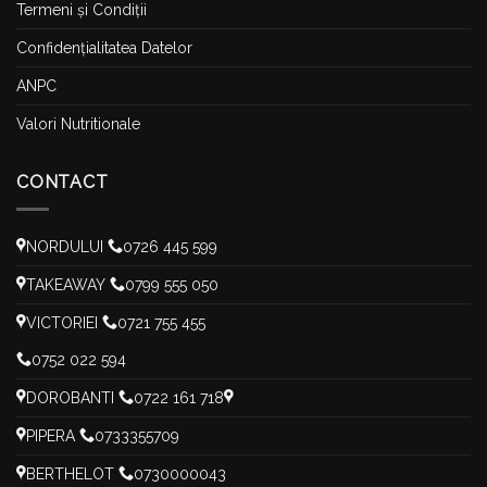
Termeni și Condiții
Confidențialitatea Datelor
ANPC
Valori Nutritionale
CONTACT
NORDULUI
0726 445 599
TAKEAWAY
0799 555 050
VICTORIEI
0721 755 455
0752 022 594
DOROBANTI
0722 161 718
PIPERA
0733355709
BERTHELOT
0730000043